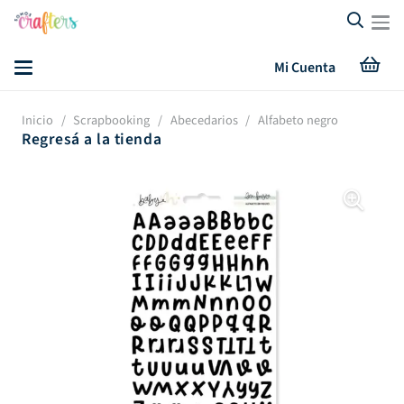
Mi Cuenta
Inicio
/
Scrapbooking
/
Abecedarios
/
Alfabeto negro
Regresá a la tienda