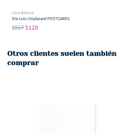
Lora Bailora
Die cuts chipboard POSTCARDS
El
El
$
567
$
120
precio
precio
original
actual
era:
es:
Otros clientes suelen también
$567.
$120.
comprar