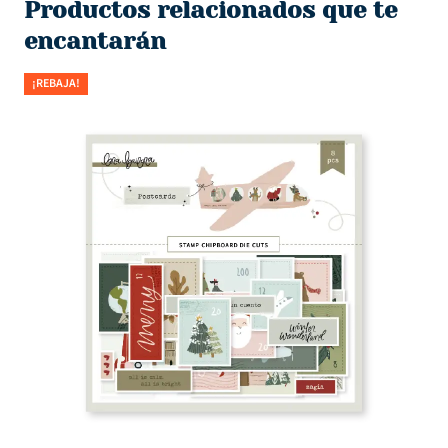
Productos relacionados que te
encantarán
A!
¡REBAJA!