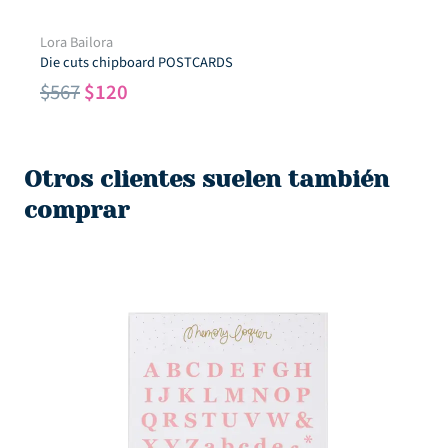
Bailora
Troquel ve
cuts chipboard POSTCARDS
El
$
750
$
El
El
7
$
120
pr
precio
precio
or
original
actual
er
era:
es:
Otros clientes suelen también
$7
$567.
$120.
comprar