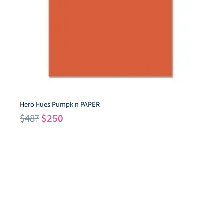
Hero Hues Pumpkin PAPER
El
El
$
487
$
250
precio
precio
original
actual
era:
es:
$487.
$250.