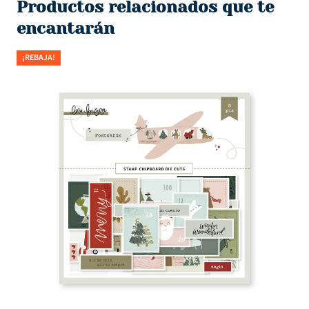
Productos relacionados que te
encantarán
¡REBAJA!
¡R