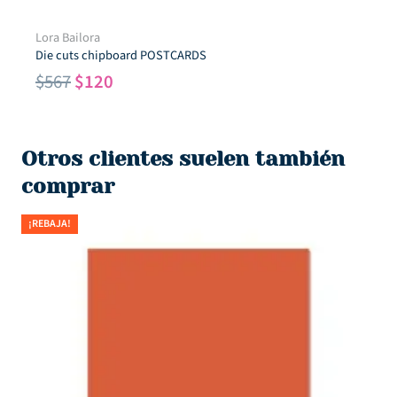
Lora Bailora
Die cuts chipboard POSTCARDS
El
El
$
567
$
120
precio
precio
original
actual
era:
es:
Otros clientes suelen también
$567.
$120.
comprar
¡REBAJA!