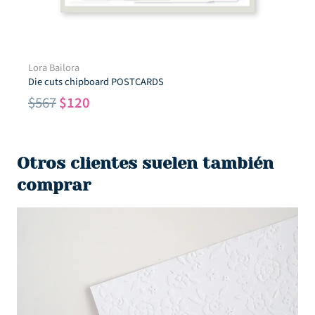
Lora Bailora
Die cuts chipboard POSTCARDS
El
El
$
567
$
120
precio
precio
original
actual
era:
es:
Otros clientes suelen también
$567.
$120.
comprar