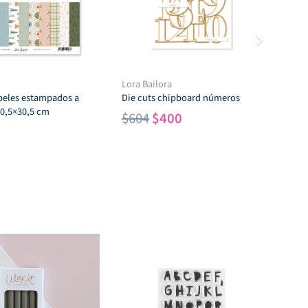
Lora Bailora
Lor
apeles estampados a
Die cuts chipboard números
Pap
30,5×30,5 cm
est
El
El
$
604
$
400
cm
precio
precio
$
8
original
actual
era:
es:
$604.
$400.