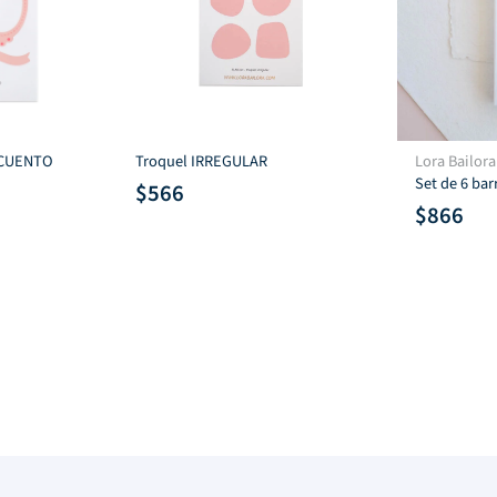
 CUENTO
Troquel IRREGULAR
Lora Bailora
Set de 6 bar
$
566
$
866