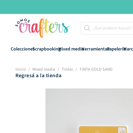
Búsqueda
de
productos
Colecciones
Scrapbooking
Mixed media
Herramientas
Papelería
Marc
Inicio
/
Mixed media
/
Tintas
/
TINTA GOLD SAND
Regresá a la tienda