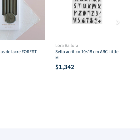
Lora Bailora
Tro
ras de lacre FOREST
Sello acrílico 10×15 cm ABC Little
$
M
$
1,342