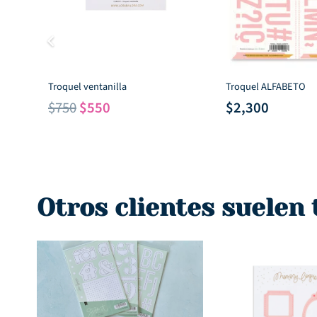
Troquel ventanilla
Troquel ALFABETO
El
El
$
750
$
550
$
2,300
precio
precio
original
actual
era:
es:
$750.
$550.
Otros clientes suelen