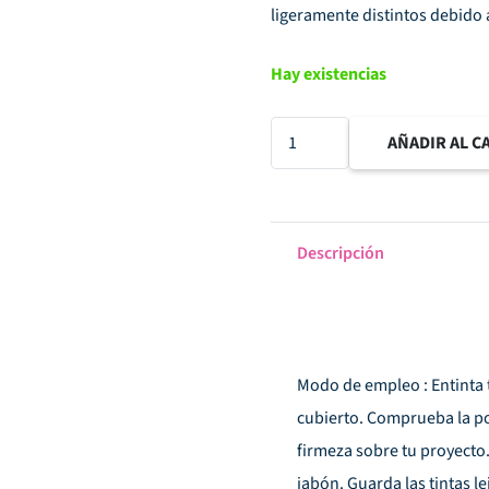
ligeramente distintos debido a
Hay existencias
TINTA
AÑADIR AL C
GOLD
SAND
cantidad
Descripción
Modo de empleo : Entinta
cubierto. Comprueba la po
firmeza sobre tu proyecto. 
jabón. Guarda las tintas le