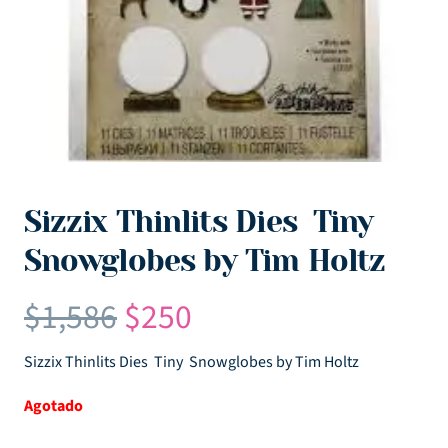
Sizzix Thinlits Dies ­ Tiny
Snowglobes by Tim Holtz
El
El
$
1,586
$
250
precio
precio
original
actual
Sizzix Thinlits Dies ­ Tiny Snowglobes by Tim Holtz
era:
es:
Agotado
$1,586.
$250.