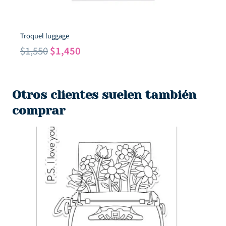
Troquel luggage
El
El
$
1,550
$
1,450
precio
precio
original
actual
era:
es:
Otros clientes suelen también
$1,550.
$1,450.
comprar