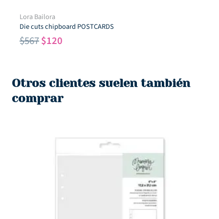
Lora Bailora
Die cuts chipboard POSTCARDS
El
El
$
567
$
120
precio
precio
original
actual
era:
es:
Otros clientes suelen también
$567.
$120.
comprar