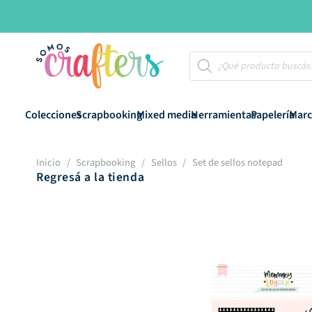
Búsqueda
de
productos
Colecciones
Scrapbooking
Mixed media
Herramientas
Papelería
Marc
Inicio
/
Scrapbooking
/
Sellos
/
Set de sellos notepad
Regresá a la tienda