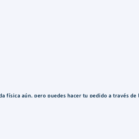
a física aún, pero puedes hacer tu pedido a través de 
o o
lo hacemos llegar a cualquier rincón de Uruguay.
Información
FAQs