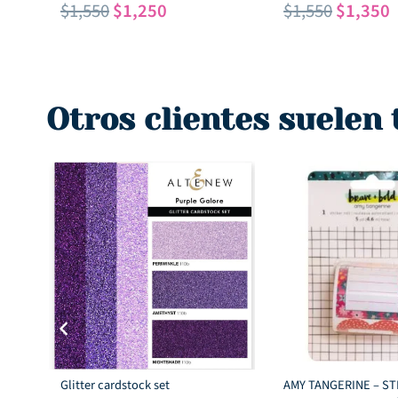
El
El
El
E
$
1,550
$
1,250
$
1,550
$
1,350
precio
precio
precio
p
original
actual
original
a
era:
es:
era:
e
$1,550.
$1,250.
$1,550.
$
Otros clientes suelen
Glitter cardstock set
AMY TANGERINE – ST