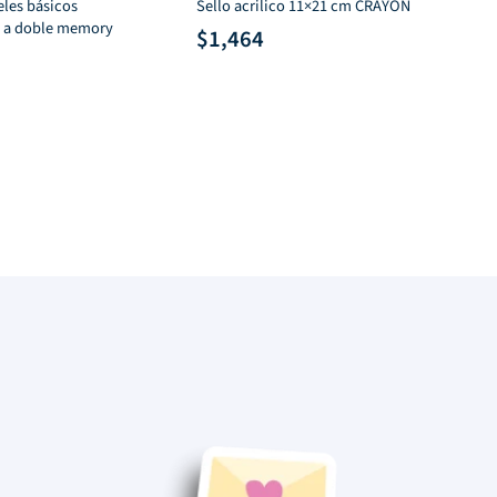
eles básicos
Sello acrilico 11×21 cm CRAYON
CA
 a doble memory
$
1,464
$