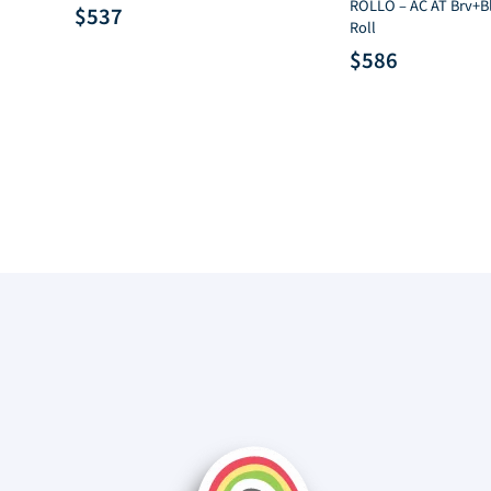
ROLLO – AC AT Brv+Bl
$
537
Roll
$
586