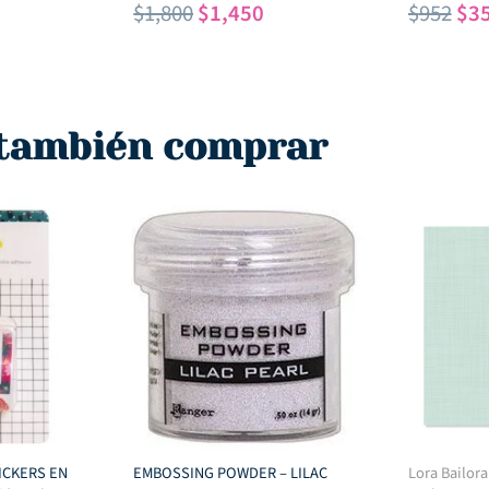
l
El
El
El
$
1,800
$
1,450
$
952
$
3
recio
precio
precio
pre
ctual
original
actual
ori
s:
era:
es:
era
1,350.
$1,800.
$1,450.
$95
 también comprar
ICKERS EN
EMBOSSING POWDER – LILAC
Lora Bailora