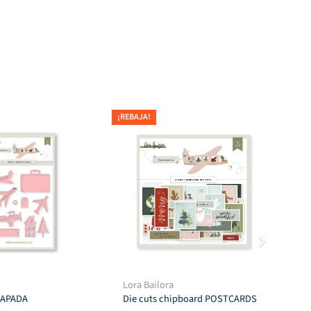
¡REBAJA!
¡REB
Lora Bailora
Tro
CAPADA
Die cuts chipboard POSTCARDS
$
7