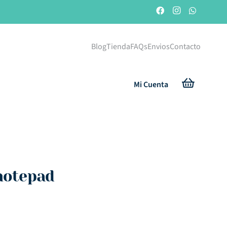
Blog
Tienda
FAQs
Envios
Contacto
Mi Cuenta
 notepad