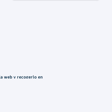
la web y recogerlo en
Contacto
Santa María del Riveiro