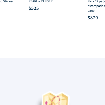
d Sticker
PEARL – RANGER
Pack 12 pap
estampados
$
525
Lane
$
870