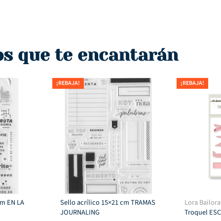
os que te encantarán
¡REBAJA!
¡REBAJA!
 cm EN LA
Sello acrílico 15×21 cm TRAMAS
Lora Bailora
JOURNALING
Troquel ES