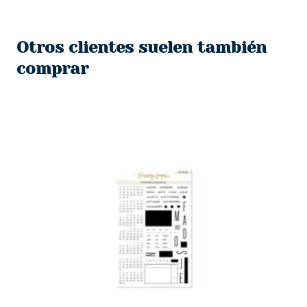
original
actual
era:
es:
Otros clientes suelen también
$750.
$550.
comprar