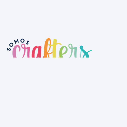
No tenemos tienda física aún, pero
puedes hacer tu pedido a través de la
web y recogerlo en nuestro depósito o
lo hacemos llegar a cualquier rincón
de Uruguay.
La Tienda