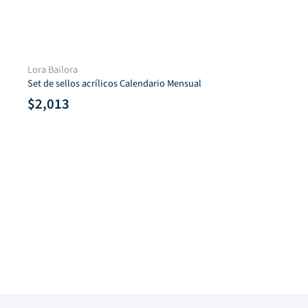
Troquel MANHATTAN
$
952