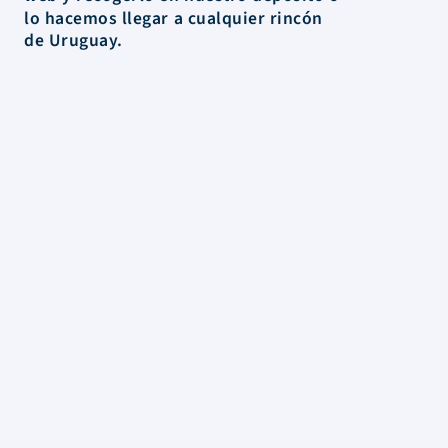
lo hacemos llegar a cualquier rincón
de Uruguay.
La Tienda
Colecciones
Scrapbooking
Mixed media
Herramientas
Papelería
Marcas
Novedades
Rebajas
Información
FAQs