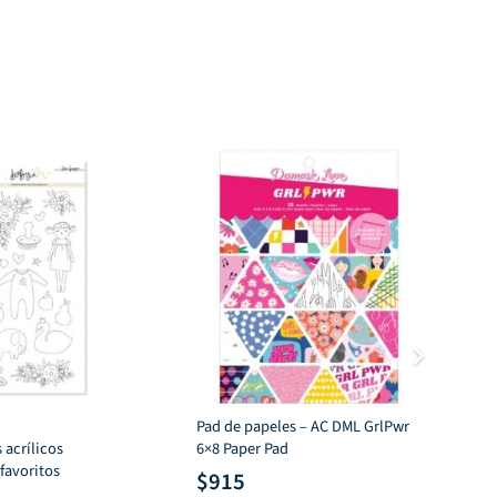
ginal
actual
original
actual
:
es:
era:
es:
2.
$350.
$567.
$120.
Pad de papeles – AC DML GrlPwr
Lor
 acrílicos
6×8 Paper Pad
SE
favoritos
CU
$
915