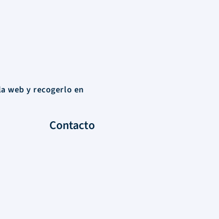
la web y recogerlo en
Contacto
Santa María del Riveiro
entre Florida y El Tala
Atlántida, Canelones – Uruguay
Tel:
+598 91 342 165
Lun – Vie 9hrs / 17 hrs