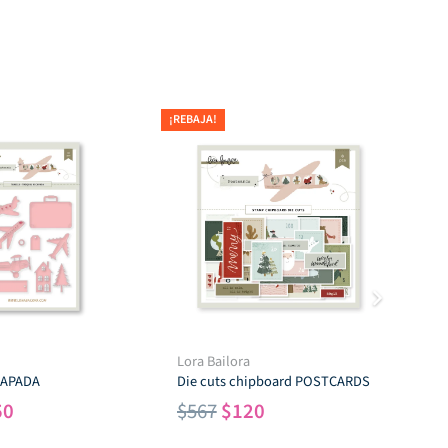
¡REBAJA!
¡REB
Lora Bailora
Tro
CAPADA
Die cuts chipboard POSTCARDS
$
7
El
El
El
50
$
567
$
120
cio
precio
precio
precio