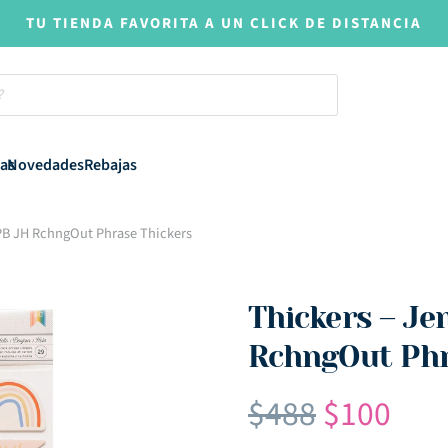
TU TIENDA FAVORITA A UN CLICK DE DISTANCIA
as
Novedades
Rebajas
 PB JH RchngOut Phrase Thickers
Thickers – Je
RchngOut Phr
El
El
$
488
$
100
precio
pre