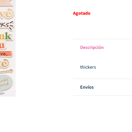
original
actu
era:
es:
Agotado
$488.
$10
Descripción
thickers
Envíos