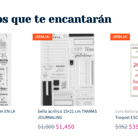
os que te encantarán
¡REBAJA!
¡REBAJA!
 cm EN LA
Sello acrílico 15×21 cm TRAMAS
Lora Bailora
JOURNALING
Troquel ES
l
El
El
El
$
1,800
$
1,450
$
952
$
3
recio
precio
precio
pre