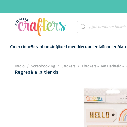
Búsqueda
de
productos
Colecciones
Scrapbooking
Mixed media
Herramientas
Papelería
Marc
Inicio
/
Scrapbooking
/
Stickers
/
Thickers – Jen Hadfield –
Regresá a la tienda