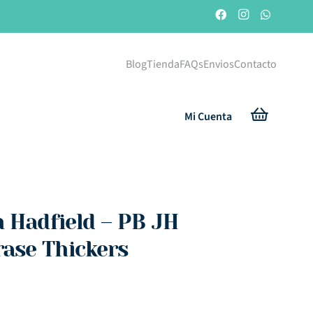
Blog
Tienda
FAQs
Envios
Contacto
Mi Cuenta
n Hadfield – PB JH
ase Thickers
cio