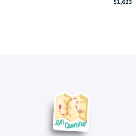
$
1,623