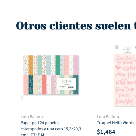
original
actual
original
a
era:
es:
era:
e
$1,550.
$1,250.
$1,550.
$
Otros clientes suelen
Lora Bailora
Lora Bailora
Paper pad 24 papeles
Troquel Hello Words
estampados a una cara 15,2×20,3
$
1,464
cm LITTLE M