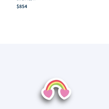
$
854