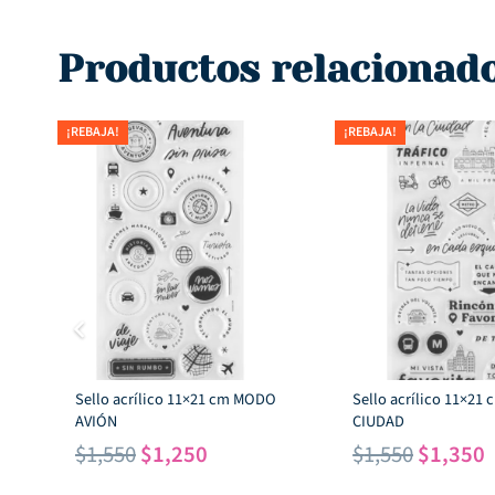
Productos relacionad
¡REBAJA!
¡REBAJA!
Sello acrílico 11×21 cm MODO
Sello acrílico 11×21
AVIÓN
CIUDAD
El
El
El
E
$
1,550
$
1,250
$
1,550
$
1,350
precio
precio
precio
p