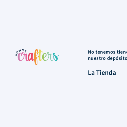
No tenemos tiend
nuestro depósit
La Tienda
Colecciones
Scrapbooking
Mixed media
Herramientas
Papelería
Marcas