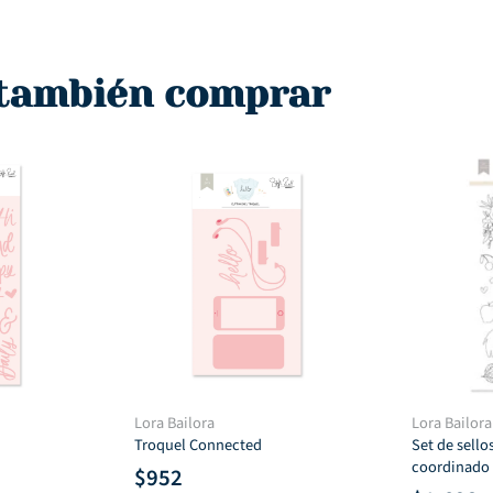
ctual
original
actual
ori
s:
era:
es:
era
1,350.
$1,800.
$1,450.
$95
 también comprar
Lora Bailora
Lora Bailora
Troquel Connected
Set de sellos
coordinado 
$
952