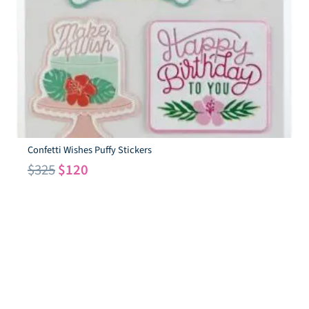
Confetti Wishes Puffy Stickers
El
El
$
325
$
120
precio
precio
original
actual
era:
es:
$325.
$120.