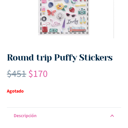
Round trip Puffy Stickers
El
El
$
451
$
170
precio
precio
original
actual
Agotado
era:
es:
$451.
$170.
Descripción