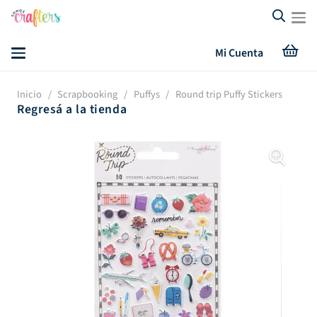
Mi Cuenta
Inicio
/
Scrapbooking
/
Puffys
/
Round trip Puffy Stickers
Regresá a la tienda