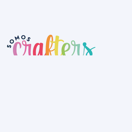
No tenemos tienda física aún, pero
puedes hacer tu pedido a través de la
web y recogerlo en nuestro depósito o
lo hacemos llegar a cualquier rincón
de Uruguay.
La Tienda