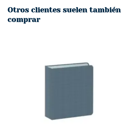
original
actual
era:
es:
Otros clientes suelen también
$567.
$120.
comprar