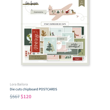
Lora Bailora
Die cuts chipboard POSTCARDS
El
El
$
567
$
120
precio
precio