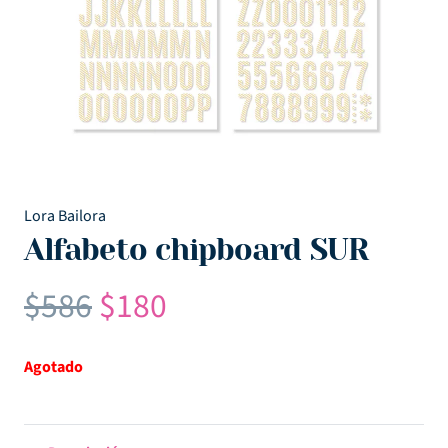
Lora Bailora
Alfabeto chipboard SUR
El
El
$
586
$
180
precio
precio
original
actual
Agotado
era:
es:
$586.
$180.