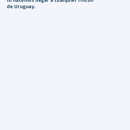
de Uruguay.
La Tienda
Colecciones
Scrapbooking
Mixed media
Herramientas
Papelería
Marcas
Novedades
Rebajas
Información
FAQs
Envios