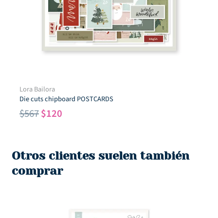
Lora Bailora
Die cuts chipboard POSTCARDS
El
El
$
567
$
120
precio
precio
original
actual
era:
es:
Otros clientes suelen también
$567.
$120.
comprar